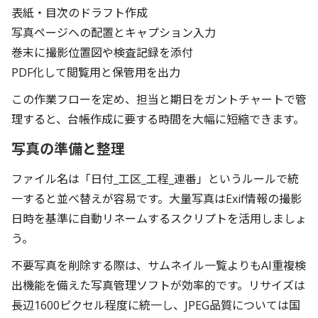
表紙・目次のドラフト作成
写真ページへの配置とキャプション入力
巻末に撮影位置図や検査記録を添付
PDF化して閲覧用と保管用を出力
この作業フローを定め、担当と期日をガントチャートで管
理すると、台帳作成に要する時間を大幅に短縮できます。
写真の準備と整理
ファイル名は「日付_工区_工程_連番」というルールで統
一すると並べ替えが容易です。大量写真はExif情報の撮影
日時を基準に自動リネームするスクリプトを活用しましょ
う。
不要写真を削除する際は、サムネイル一覧よりもAI重複検
出機能を備えた写真管理ソフトが効率的です。リサイズは
長辺1600ピクセル程度に統一し、JPEG品質については国