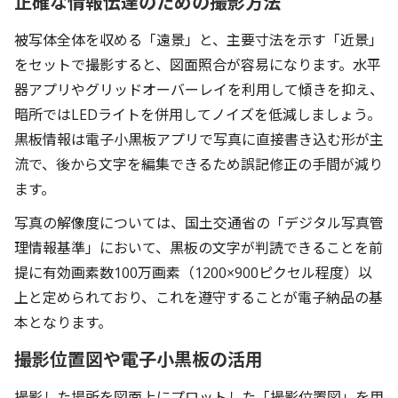
正確な情報伝達のための撮影方法
被写体全体を収める「遠景」と、主要寸法を示す「近景」
をセットで撮影すると、図面照合が容易になります。水平
器アプリやグリッドオーバーレイを利用して傾きを抑え、
暗所ではLEDライトを併用してノイズを低減しましょう。
黒板情報は電子小黒板アプリで写真に直接書き込む形が主
流で、後から文字を編集できるため誤記修正の手間が減り
ます。
写真の解像度については、国土交通省の「デジタル写真管
理情報基準」において、黒板の文字が判読できることを前
提に有効画素数100万画素（1200×900ピクセル程度）以
上と定められており、これを遵守することが電子納品の基
本となります。
撮影位置図や電子小黒板の活用
撮影した場所を図面上にプロットした「撮影位置図」を用