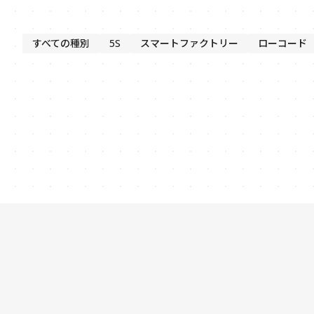
すべての種別
5S
スマートファクトリー
ローコード
2025/11/26
製造業における生産管理とは？基本から
課題解決、DX推進まで徹底解説